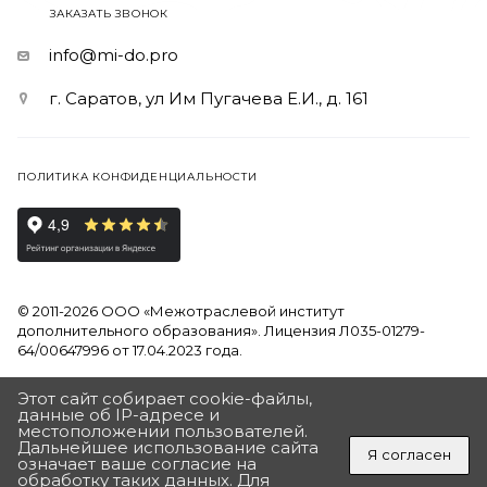
ЗАКАЗАТЬ ЗВОНОК
info@mi-do.pro
г. Саратов, ул Им Пугачева Е.И., д. 161
ПОЛИТИКА КОНФИДЕНЦИАЛЬНОСТИ
© 2011-2026 ООО «Межотраслевой институт
дополнительного образования». Лицензия Л035-01279-
64/00647996 от 17.04.2023 года.
Продолжая использовать наш сайт, вы даете согласие на
Этот сайт собирает cookie-файлы,
обработку файлов Cookies и других пользовательских
данные об IP-адресе и
местоположении пользователей.
данных, в соответствии с
Политикой на обработку
Дальнейшее использование сайта
персональных данных
Я согласен
означает ваше согласие на
обработку таких данных. Для