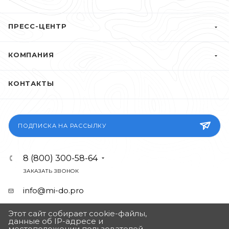
ПРЕСС-ЦЕНТР
КОМПАНИЯ
КОНТАКТЫ
ПОДПИСКА НА РАССЫЛКУ
8 (800) 300-58-64
ЗАКАЗАТЬ ЗВОНОК
info@mi-do.pro
г. Саратов, ул Им Пугачева Е.И., д. 161
Этот сайт собирает cookie-файлы,
данные об IP-адресе и
местоположении пользователей.