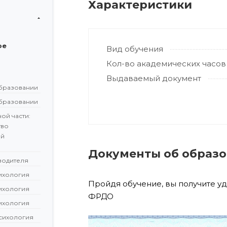
Характеристики
ое
Вид обучения
Кол-во академических часов
Выдаваемый документ
бразовании
бразовании
ой части:
тво
ой
Документы об образ
водителя
сихология
Пройдя обучение, вы получите у
сихология
ФРДО
сихология
сихология