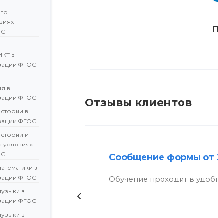
ого
овиях
П
ОС
ИКТ в
зации ФГОС
я в
зации ФГОС
Отзывы клиентов
истории в
зации ФГОС
истории и
в условиях
ОС
Сообщение формы от 
атематики в
зации ФГОС
Обучение проходит в удоб
музыки в
зации ФГОС
музыки в