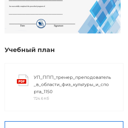
Учебный план
УП_ППП_тренер_преподователь
_в_области_физ_культуры_и_спо
рта_1150
724.6 Кб