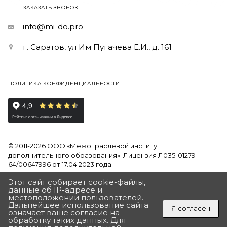
ЗАКАЗАТЬ ЗВОНОК
info@mi-do.pro
г. Саратов, ул Им Пугачева Е.И., д. 161
ПОЛИТИКА КОНФИДЕНЦИАЛЬНОСТИ
© 2011-2026 ООО «Межотраслевой институт
дополнительного образования». Лицензия Л035-01279-
64/00647996 от 17.04.2023 года.
Этот сайт собирает cookie-файлы,
Продолжая использовать наш сайт, вы даете согласие на
данные об IP-адресе и
обработку файлов Cookies и других пользовательских
местоположении пользователей.
данных, в соответствии с
Политикой на обработку
Дальнейшее использование сайта
Я согласен
персональных данных
означает ваше согласие на
обработку таких данных. Для
ПОЛУЧИТЬ ПОДАРОК