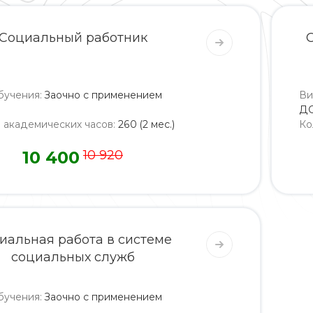
Социальный работник
бучения
:
Заочно с применением
Ви
Д
о академических часов
:
260 (2 мес.)
Ко
10 400
10 920
иальная работа в системе
социальных служб
бучения
:
Заочно с применением