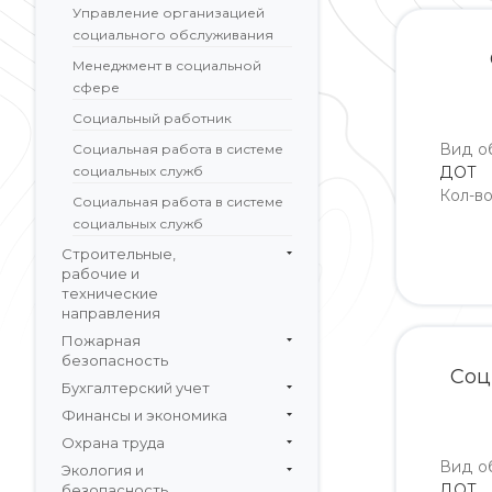
Управление организацией
социального обслуживания
Менеджмент в социальной
сфере
Социальный работник
Вид о
Социальная работа в системе
социальных служб
ДОТ
Кол-в
Социальная работа в системе
социальных служб
Строительные,
рабочие и
технические
направления
Пожарная
безопасность
Соц
Бухгалтерский учет
Финансы и экономика
Охрана труда
Вид о
Экология и
ДОТ
безопасность