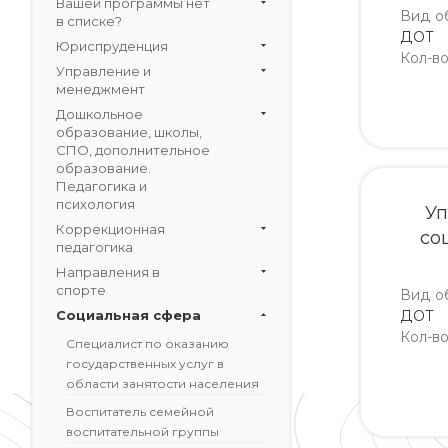
Вашей программы нет
Вид о
в списке?
ДОТ
Юриспруденция
Кол-в
Управление и
менеджмент
Дошкольное
образование, школы,
СПО, дополнительное
образование.
Педагогика и
психология
Уп
Коррекционная
со
педагогика
Направления в
спорте
Вид о
Социальная сфера
ДОТ
Кол-в
Специалист по оказанию
государственных услуг в
области занятости населения
Воспитатель семейной
воспитательной группы