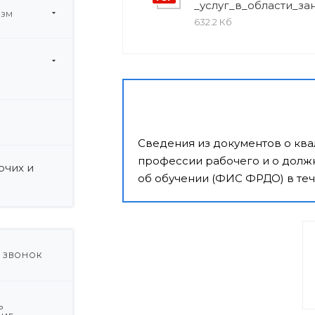
_услуг_в_области_за
изм
632.2 Кб
и
Сведения из документов о кв
профессии рабочего и о должн
очих и
об обучении (ФИС ФРДО) в теч
Ь ЗВОНОК
Ь