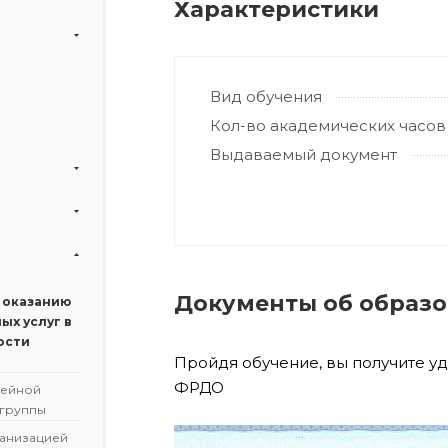
Характеристики
Вид обучения
Кол-во академических часов
Выдаваемый документ
Документы об образ
 оказанию
ых услуг в
ости
Пройдя обучение, вы получите у
ФРДО
мейной
 группы
анизацией