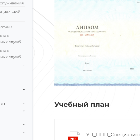
служивания
оциальной
отник
ота в
ьных служб
ота в
ьных служб
Учебный план
чет
УП_ППП_Специалист