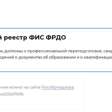
й реестр ФИС ФРДО
и, дипломы о профессиональной переподготовке, свид
дений о документах об образовании и о квалификации
ения можно на сайте
Рособрнадзора
.
64/00647996