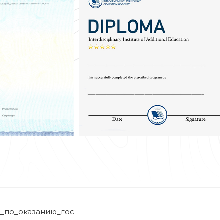
_по_оказанию_гос