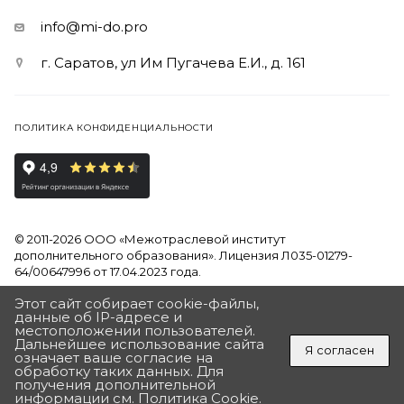
info@mi-do.pro
г. Саратов, ул Им Пугачева Е.И., д. 161
ПОЛИТИКА КОНФИДЕНЦИАЛЬНОСТИ
© 2011-2026 ООО «Межотраслевой институт
дополнительного образования». Лицензия Л035-01279-
64/00647996 от 17.04.2023 года.
Этот сайт собирает cookie-файлы,
Продолжая использовать наш сайт, вы даете согласие на
данные об IP-адресе и
обработку файлов Cookies и других пользовательских
местоположении пользователей.
данных, в соответствии с
Политикой на обработку
Дальнейшее использование сайта
Я согласен
персональных данных
означает ваше согласие на
обработку таких данных. Для
ПОЛУЧИТЬ ПОДАРОК
получения дополнительной
Разработан в Агентстве Андрея Полушина
«ДЛЯ ВАС ПОДАРОК ОТ ИНСТИТУТА»
информации см.
Политика Cookie
.